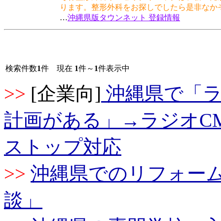
ります。整形外科をお探しでしたら是非なか
…
沖縄県版タウンネット 登録情報
検索件数
1
件 現在
1
件～
1
件表示中
>>
[企業向]
沖縄県で「ラ
計画がある」→ラジオC
ストップ対応
>>
沖縄県でのリフォー
談」