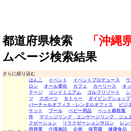
都道府県検索
「沖縄県
ムページ検索結果
さらに絞り込む
はんこ
イベント
イベントプロデュース
ウ
ロン
オール電化
カフェ
カーリース
キ
テージ
コンドミニアム
ゴルフリゾート
シ
ツ
スポーツ
タトゥー
ダイビングショップ
バーチャルオフィス・レンタルオフィス
ビジ
ケット
プール
ベビー用品
ペット葬祭業
作
マリッジリング エンゲージリング ジュ
クゼーション
リラクゼーションサロン
レン
両替業
介護施設
企画
保育園
健康食品