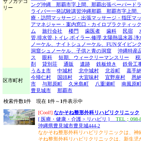
サブカテゴ
ング沖縄 那覇市字上間、那覇出張ペーパード
リー
ライバー一発試験講習沖縄那覇 那覇市字上間
療・訪問マッサージ・出張マッサージ・指圧マ
アマネジャー・案内窓口・カイロプラクティッ
ム
旅行会社
楼門
歯医者
歯科
民宿
管,排水管,トイレ,ボイラー,修理,太陽熱温水器,浄
ノーケル、ナイトシュノーケル、FUNダイビング
洞窟シュノーケル、子供と青の洞窟
沖縄特産
ス
眼科
短期、ウィークリーマンスリー
税
剤
貸別荘
通販
遺跡
鉄板焼き
鉄骨工
うるま市
中城村
北中城村
北谷町
嘉手
今帰仁村
国頭村
大宜味村
宜野座村
恩
区市町村
市
与那原町
久米島町
八重瀬町
南風原
豊見城市
那覇市
検索件数
1
件 現在
1
件～
1
件表示中
[Cool!]
なかそね整形外科リハビリクリニック
[ 医療・健康・介護 > リハビリ ]
TEL；098-8
沖縄県豊見城市豊見城444-2
なかそね整形外科リハビリクリニックは、神
そね整形外科リハビリクリニックは、新生児