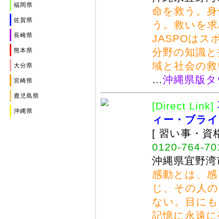
福岡県
命を救う。身
佐賀県
う。救いを求
長崎県
JASPOは
分野の知識と
熊本県
域と社会の救
大分県
…
沖縄県版タ
宮崎県
鹿児島県
[Direct Link]
沖縄県
ィー・ブライ
[ 習い事・資
0120-764-70
沖縄県宜野湾市
感動とは、感
じ、その人の
ない。目にも
記憶に永遠に