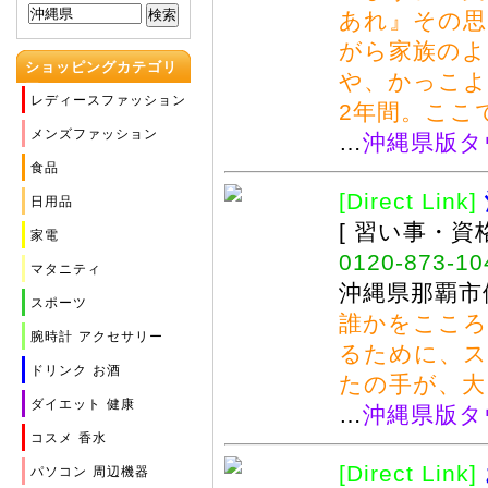
あれ』その思
がら家族のよ
ショッピングカテゴリ
や、かっこ
ー
レディースファッション
2年間。ここ
メンズファッション
…
沖縄県版タ
食品
[Direct Link]
日用品
[ 習い事・資
家電
0120-873-10
マタニティ
沖縄県那覇市
スポーツ
誰かをこころ
腕時計
アクセサリー
るために、ス
ドリンク
お酒
たの手が、大
ダイエット
健康
…
沖縄県版タ
コスメ
香水
[Direct Link]
パソコン
周辺機器