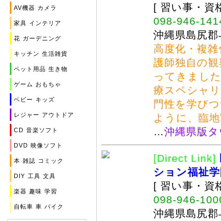
[ 習い事・資
AV機器
カメラ
098-946-141
家具
インテリア
沖縄県島尻郡与
花
ガーデニング
高度化・複雑
キッチン
生活雑貨
護師独自の観
ペット用品
生き物
ってきました
ゲーム
おもちゃ
療スペシャリ
ベビー
キッズ
門性を学びつ
レジャー
アウトドア
ように、臨地
…
沖縄県版タ
CD
音楽ソフト
DVD
映像ソフト
[Direct Link]
本
雑誌
コミック
ション福祉学
DIY
工具
文具
[ 習い事・資
楽器
趣味
学習
098-946-100
自転車
車
バイク
沖縄県島尻郡与