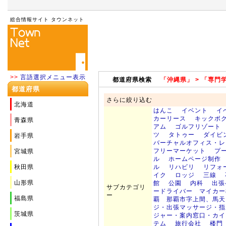
総合情報サイト タウンネット
>>
言語選択メニュー表示
都道府県検索
「沖縄県」 > 「専門
都道府県
さらに絞り込む
北海道
はんこ
イベント
イ
カーリース
キックボ
青森県
アム
ゴルフリゾート
ツ
タトゥー
ダイビ
岩手県
バーチャルオフィス・レ
フリーマーケット
プ
宮城県
ル
ホームページ制作
秋田県
ル
リハビリ
リフォ
イク
ロッジ
三線
山形県
館
公園
内科
出張
サブカテゴリ
ードライバー マイカー
ー
福島県
覇 那覇市字上間、馬天
ジ・出張マッサージ・指
茨城県
ジャー・案内窓口・カイ
テム
旅行会社
楼門