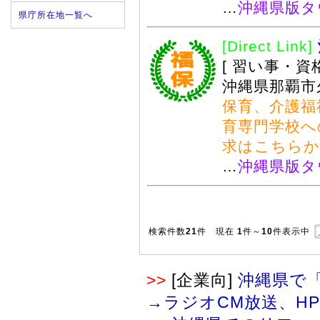
…
沖縄県版タ
県庁所在地一覧へ
[Direct Link]
[ 習い事・資
沖縄県那覇市久
保育、介護福
育専門学校へ
求はこちらか
…
沖縄県版タ
検索件数
21
件 現在
1
件～
10
件表示中
>>
[企業向]
沖縄県で「
→ラジオCM放送、H