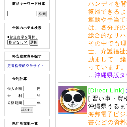
ハンディを背
商品キーワード検索
復帰できるよ
運動や手当て
は、各分野の
全国のホテル検索
総合的なリハ
■都道府県を選択。
その中でも理
士、介護福祉
格安航空券を探す
励まして一緒
定番格安航空券サイト
っています。
…
沖縄県版タ
金利計算
借入金額
円
[Direct Link]
金 利
%
[ 習い事・資
返済期間
年
沖縄県うるま市
海邦電子ビジ
書などの資料
県庁所在地一覧