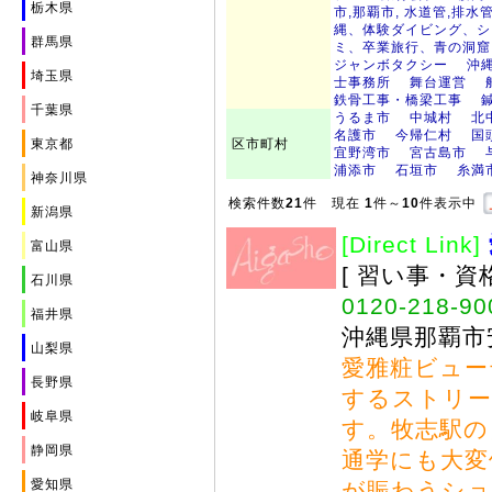
栃木県
市,那覇市, 水道管,排水
縄、体験ダイビング、シ
群馬県
ミ、卒業旅行、青の洞窟
ジャンボタクシー
沖
埼玉県
士事務所
舞台運営
鉄骨工事・橋梁工事
千葉県
うるま市
中城村
北
名護市
今帰仁村
国
東京都
区市町村
宜野湾市
宮古島市
浦添市
石垣市
糸満
神奈川県
検索件数
21
件 現在
1
件～
10
件表示中
新潟県
[Direct Link]
富山県
[ 習い事・資
石川県
0120-218-90
福井県
沖縄県那覇市安
山梨県
愛雅粧ビュー
長野県
するストリー
岐阜県
す。牧志駅の
静岡県
通学にも大変
愛知県
が賑わうショ