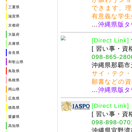
できます。理
三重県
有意義な学生
滋賀県
…
沖縄県版タ
京都府
大阪府
[Direct Link]
兵庫県
[ 習い事・資
奈良県
098-865-280
和歌山県
沖縄県那覇市天
鳥取県
サイ・テク・
島根県
願書などの資
…
沖縄県版タ
岡山県
広島県
[Direct Link]
徳島県
[ 習い事・資
愛媛県
098-898-070
高知県
沖縄県宜野湾