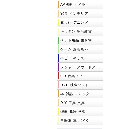
AV機器
カメラ
家具
インテリア
花
ガーデニング
キッチン
生活雑貨
ペット用品
生き物
ゲーム
おもちゃ
ベビー
キッズ
レジャー
アウトドア
CD
音楽ソフト
DVD
映像ソフト
本
雑誌
コミック
DIY
工具
文具
楽器
趣味
学習
自転車
車
バイク