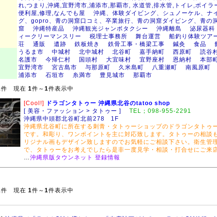
れ,つまり,沖縄,宜野湾市,浦添市,那覇市, 水道管,排水管,トイレ,ボイラ
便利屋,修理,なんでも屋
沖縄、体験ダイビング、シュノーケル、ナイ
グ、gopro、青の洞窟口コミ、卒業旅行、青の洞窟ダイビング、青の
窟
沖縄特産品
沖縄観光ジャンボタクシー
沖縄離島
泌尿器科
ィークリーマンスリー
税理士事務所
舞台運営
船釣り体験ツア
荘
通販
遺跡
鉄板焼き
鉄骨工事・橋梁工事
鍼灸
食品
うるま市
中城村
北中城村
北谷町
嘉手納町
西原町
読谷
名護市
今帰仁村
国頭村
大宜味村
宜野座村
恩納村
本部
宜野湾市
宮古島市
与那原町
久米島町
八重瀬町
南風原町
浦添市
石垣市
糸満市
豊見城市
那覇市
1
件 現在
1
件～
1
件表示中
[Cool!]
ドラゴンタトゥー 沖縄県北谷のtatoo shop
[ 美容・ファッション > タトゥー ]
TEL；098-955-2291
沖縄県中頭郡北谷町北前278 1F
沖縄県北谷町に所在する刺青・タトゥーショップのドラゴンタトゥー dra
です。和彫り、ワンポイントを主に対応致します。タトゥーの相談
リジナル画もデザイン致しますのでお気軽にご相談下さい。衛生管
で、タトゥーをお考えでしたら是非一度見学・相談・打合せにご来
…
沖縄県版タウンネット 登録情報
1
件 現在
1
件～
1
件表示中