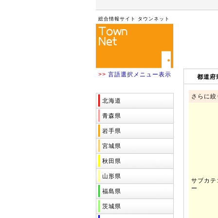
総合情報サイト タウンネット
>>
言語選択メニュー表示
都道
都道府県
さらに絞
北海道
青森県
岩手県
宮城県
秋田県
山形県
サブカテ
ー
福島県
茨城県