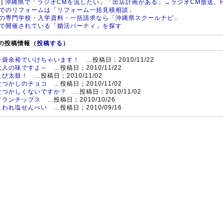
]
沖縄県で「ラジオCMを流したい」「出店計画がある」→ラジオCM放送、
でのリフォームは「リフォーム一括見積相談」
の専門学校・入学資料・一括請求なら「沖縄県スクールナビ」
で開催されている「婚活パーティ」を探す
の投稿情報（
投稿する
）
一袋余裕でいけちゃいます！
…投稿日；2010/11/22
大人の味ですよ～
…投稿日；2010/11/22
えび太鼓！
…投稿日；2010/11/02
なつかしのチョコ
…投稿日；2010/11/02
なつかしくないですか？
…投稿日；2010/11/02
クランチップス
…投稿日；2010/10/26
こわれ塩せんべい
…投稿日；2010/09/16