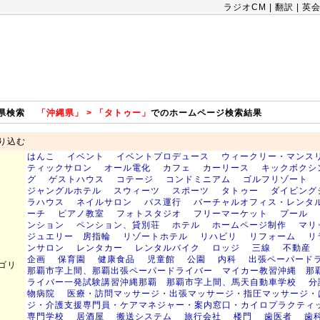
ラジオCM
|
翻訳
|
英
府県検索
「沖縄県」 > 「タトゥー」
でのホームページ検索結果
り込む
はんこ
イベント
イベントプロデュース
ウィークリー・マンス
ティックサロン
オール電化
カフェ
カーリース
キックボクシ
グ
ゲストハウス
コテージ
コンドミニアム
ゴルフリゾート
ジャングルホテル
スウィーツ
スポーツ
タトゥー
ダイビング
ラハウス
ネイルサロン
バス運行
バーチャルオフィス・レンタ
ーチ
ピアノ教室
フォトスタジオ
フリーマーケット
プール
ンション
ペンション、貸別荘
ホテル
ホームページ制作
マリ
ジュエリー 房指輪
リゾートホテル
リハビリ
リフォーム
リ
ンサロン
レンタカー
レンタルバイク
ロッジ
三線
不動産
企画
保育園
健康食品
児童館
公園
内科
出張ペーパード
ゴリ
那覇市字上間、那覇出張ペーパードライバー マイカー教習沖縄 那
ライバー一発試験講習沖縄那覇 那覇市字上間、馬天自動車学校
分
物病院
医療・訪問マッサージ・出張マッサージ・指圧マッサージ・
ジ・介護支援専門員・ケアマネジャー・案内窓口・カイロプラクティ
専門学校
居酒屋
搬送システム
旅行会社
楼門
歯医者
歯