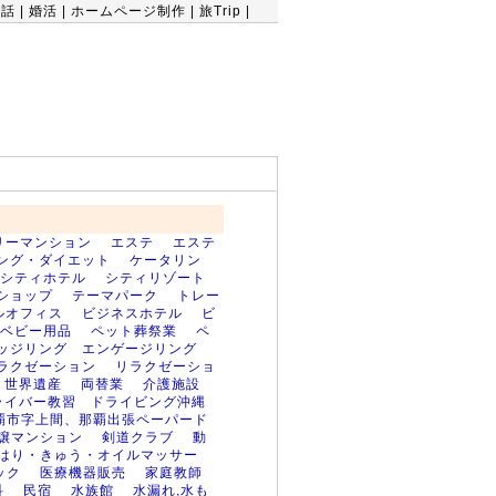
会話
|
婚活
|
ホームページ制作
|
旅Trip
|
リーマンション
エステ
エステ
ング・ダイエット
ケータリン
シティホテル
シティリゾート
ショップ
テーマパーク
トレー
ルオフィス
ビジネスホテル
ビ
ベビー用品
ペット葬祭業
ペ
ッジリング エンゲージリング
ラクゼーション
リラクゼーショ
世界遺産
両替業
介護施設
ライバー教習 ドライビング沖縄
覇市字上間、那覇出張ペーパード
譲マンション
剣道クラブ
動
はり・きゅう・オイルマッサー
ック
医療機器販売
家庭教師
科
民宿
水族館
水漏れ,水も