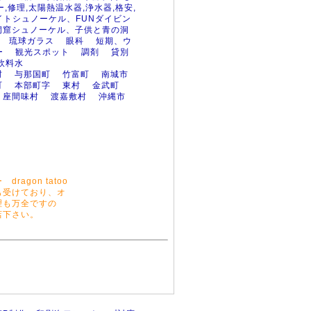
ー,修理,太陽熱温水器,浄水器,格安,
トシュノーケル、FUNダイビン
洞窟シュノーケル、子供と青の洞
琉球ガラス
眼科
短期、ウ
ー
観光スポット
調剤
貸別
飲料水
村
与那国町
竹富町
南城市
町
本部町字
東村
金武町
座間味村
渡嘉敷村
沖縄市
gon tatoo
も受けており、オ
理も万全ですの
店下さい。