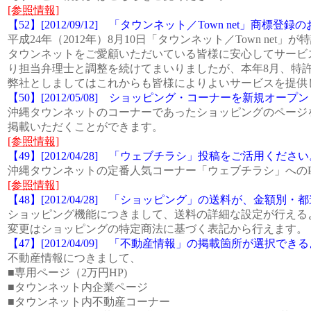
[参照情報]
【52】[2012/09/12] 「タウンネット／Town net」商標登録
平成24年（2012年）8月10日「タウンネット／Town net」が
タウンネットをご愛顧いただいている皆様に安心してサービ
り担当弁理士と調整を続けてまいりましたが、本年8月、特許庁
弊社としましてはこれからも皆様によりよいサービスを提供
【50】[2012/05/08] ショッピング・コーナーを新規オープ
沖縄タウンネットのコーナーであったショッピングのページ
掲載いただくことができます。
[参照情報]
【49】[2012/04/28] 「ウェブチラシ」投稿をご活用くださ
沖縄タウンネットの定番人気コーナー「ウェブチラシ」への
[参照情報]
【48】[2012/04/28] 「ショッピング」の送料が、金
ショッピング機能につきまして、送料の詳細な設定が行える
変更はショッピングの特定商法に基づく表記から行えます。
【47】[2012/04/09] 「不動産情報」の掲載箇所が選択で
不動産情報につきまして、
■専用ページ（2万円HP)
■タウンネット内企業ページ
■タウンネット内不動産コーナー