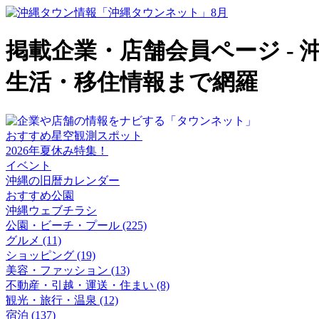
掲載企業・店舗会員ページ -
生活・移住情報まで網羅
おすすめ星空観測スポット
2026年夏休み特集！
イベント
沖縄の旧暦カレンダー
おすすめ公園
沖縄ウェブチラシ
公園・ビーチ・プール (225)
グルメ (11)
ショッピング (19)
美容・ファッション (13)
不動産・引越・運送・住まい (8)
観光・旅行・温泉 (12)
宿泊 (137)