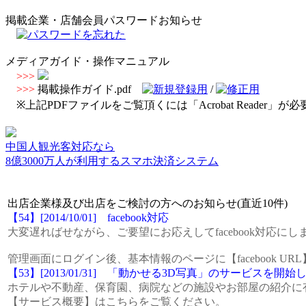
掲載企業・店舗会員パスワードお知らせ
メディアガイド・操作マニュアル
>>>
>>>
掲載操作ガイド.pdf
/
※上記PDFファイルをご覧頂くには「Acrobat Reader」
中国人観光客対応なら
8億3000万人が利用するスマホ決済システム
出店企業様及び出店をご検討の方へのお知らせ(直近10件)
【54】[2014/10/01] facebook対応
大変遅ればせながら、ご要望にお応えしてfacebook対応にし
管理画面にログイン後、基本情報のページに【facebook 
【53】[2013/01/31] 「動かせる3D写真」のサービスを開
ホテルや不動産、保育園、病院などの施設やお部屋の紹介に
【サービス概要】はこちらをご覧ください。